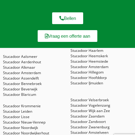
Bellen
Vraag een offerte aan
Stucadoor Haarlem
Stucadoor Heemskerk
Stucadoor Aalsmeer
Stucadoor Heemstede
Stucadoor Aerdenhout
Stucadoor Amsterdam
Stucadoor Alkmaar
Stucadoor Hillegom
Stucadoor Amsterdam
Stucadoor Hoofddorp
Stucadoor Assendelft
Stucadoor IJmuiden
Stucadoor Bennebroek
Stucadoor Beverwijk
Stucadoor Blaricum
Stucadoor Velserbroek
Stucadoor Vogelenzang
Stucadoor Krommenie
Stucadoor Wijk aan Zee
Stucadoor Leiden
Stucadoor Zaandam
Stucadoor Lisse
Stucadoor Zandvoort
Stucadoor Nieuw-Vennep
Stucadoor Zwanenburg
Stucadoor Noordwijk
Stucadoor Amstelveen
Stucadoor Noordwijkerhout