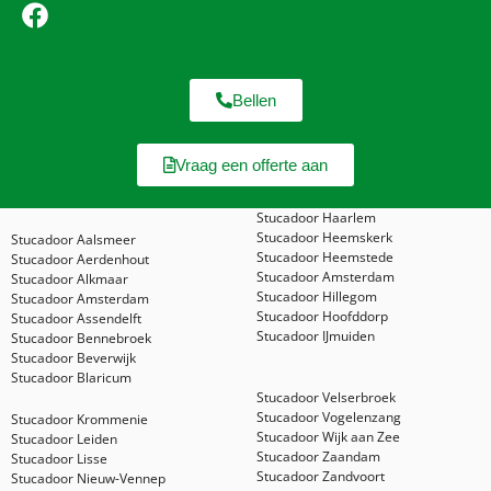
Bellen
Vraag een offerte aan
Stucadoor Haarlem
Stucadoor Heemskerk
Stucadoor Aalsmeer
Stucadoor Heemstede
Stucadoor Aerdenhout
Stucadoor Amsterdam
Stucadoor Alkmaar
Stucadoor Hillegom
Stucadoor Amsterdam
Stucadoor Hoofddorp
Stucadoor Assendelft
Stucadoor IJmuiden
Stucadoor Bennebroek
Stucadoor Beverwijk
Stucadoor Blaricum
Stucadoor Velserbroek
Stucadoor Vogelenzang
Stucadoor Krommenie
Stucadoor Wijk aan Zee
Stucadoor Leiden
Stucadoor Zaandam
Stucadoor Lisse
Stucadoor Zandvoort
Stucadoor Nieuw-Vennep