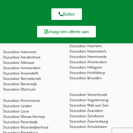
Bellen
Vraag een offerte aan
Stucadoor Haarlem
Stucadoor Heemskerk
Stucadoor Aalsmeer
Stucadoor Heemstede
Stucadoor Aerdenhout
Stucadoor Amsterdam
Stucadoor Alkmaar
Stucadoor Hillegom
Stucadoor Amsterdam
Stucadoor Hoofddorp
Stucadoor Assendelft
Stucadoor IJmuiden
Stucadoor Bennebroek
Stucadoor Beverwijk
Stucadoor Blaricum
Stucadoor Velserbroek
Stucadoor Vogelenzang
Stucadoor Krommenie
Stucadoor Wijk aan Zee
Stucadoor Leiden
Stucadoor Zaandam
Stucadoor Lisse
Stucadoor Zandvoort
Stucadoor Nieuw-Vennep
Stucadoor Zwanenburg
Stucadoor Noordwijk
Stucadoor Amstelveen
Stucadoor Noordwijkerhout
Stucadoor Rijsenhout