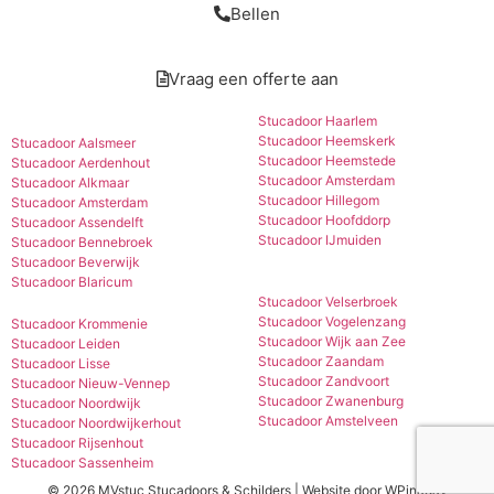
Bellen
Vraag een offerte aan
Stucadoor Haarlem
Stucadoor Heemskerk
Stucadoor Aalsmeer
Stucadoor Heemstede
Stucadoor Aerdenhout
Stucadoor Amsterdam
Stucadoor Alkmaar
Stucadoor Hillegom
Stucadoor Amsterdam
Stucadoor Hoofddorp
Stucadoor Assendelft
Stucadoor IJmuiden
Stucadoor Bennebroek
Stucadoor Beverwijk
Stucadoor Blaricum
Stucadoor Velserbroek
Stucadoor Vogelenzang
Stucadoor Krommenie
Stucadoor Wijk aan Zee
Stucadoor Leiden
Stucadoor Zaandam
Stucadoor Lisse
Stucadoor Zandvoort
Stucadoor Nieuw-Vennep
Stucadoor Zwanenburg
Stucadoor Noordwijk
Stucadoor Amstelveen
Stucadoor Noordwijkerhout
Stucadoor Rijsenhout
Stucadoor Sassenheim
© 2026 MVstuc Stucadoors & Schilders | Website door
WPinaday