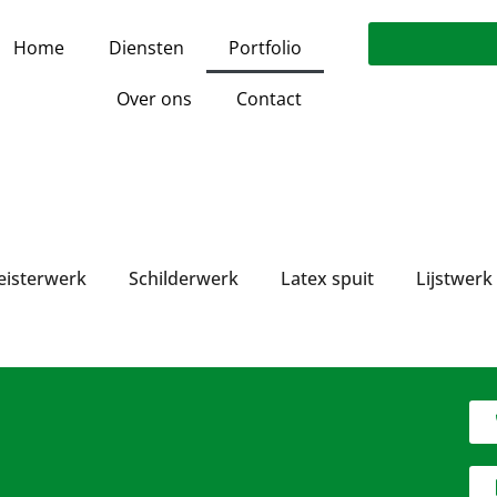
Home
Diensten
Portfolio
Over ons
Contact
eisterwerk
Schilderwerk
Latex spuit
Lijstwerk