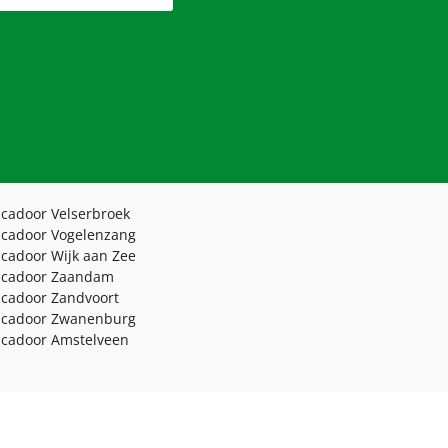
ucadoor Velserbroek
ucadoor Vogelenzang
ucadoor Wijk aan Zee
ucadoor Zaandam
ucadoor Zandvoort
ucadoor Zwanenburg
ucadoor Amstelveen