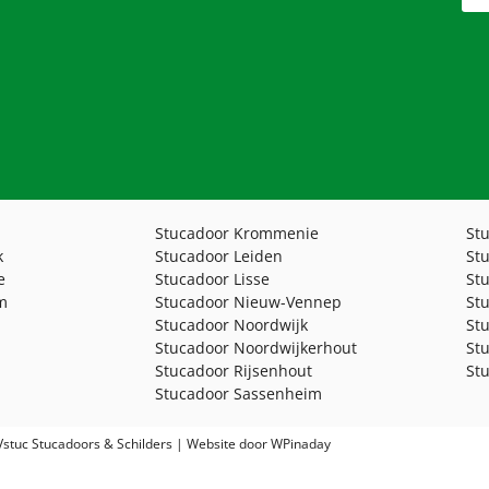
Stucadoor Krommenie
St
k
Stucadoor Leiden
St
e
Stucadoor Lisse
St
m
Stucadoor Nieuw-Vennep
St
Stucadoor Noordwijk
St
p
Stucadoor Noordwijkerhout
St
Stucadoor Rijsenhout
St
Stucadoor Sassenheim
stuc Stucadoors & Schilders | Website door
WPinaday